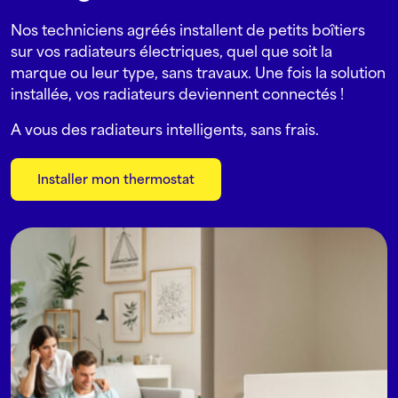
Nos techniciens agréés installent de petits boîtiers
sur vos radiateurs électriques, quel que soit la
marque ou leur type, sans travaux. Une fois la solution
installée, vos radiateurs deviennent connectés !
A vous des radiateurs intelligents, sans frais.
Installer mon thermostat