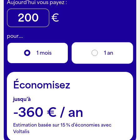
Aujourd’hui vous payez :
€
pour….
1 mois
1 an
Économisez
jusqu’à
-360 € / an
Estimation basée sur 15 % d’économies avec
Voltalis